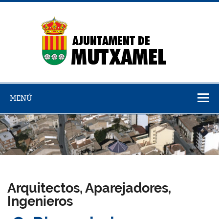
Saltar
al
contenido
Dire
emp
MENÚ
Arquitectos, Aparejadores,
Ingenieros