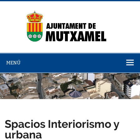
Saltar
al
contenido
Dire
emp
MENÚ
Spacios Interiorismo y
urbana