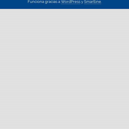
Funciona gracias a
WordPress
y
Smartline
.