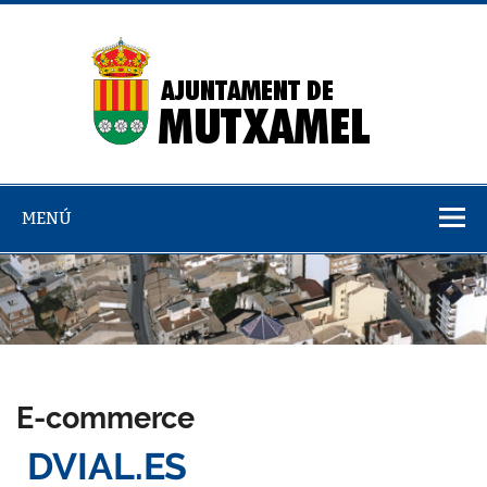
Saltar
al
contenido
Dire
emp
MENÚ
E-commerce
DVIAL.ES