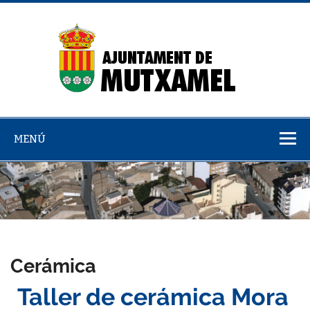
Saltar
al
contenido
Dire
emp
MENÚ
Cerámica
Taller de cerámica Mora