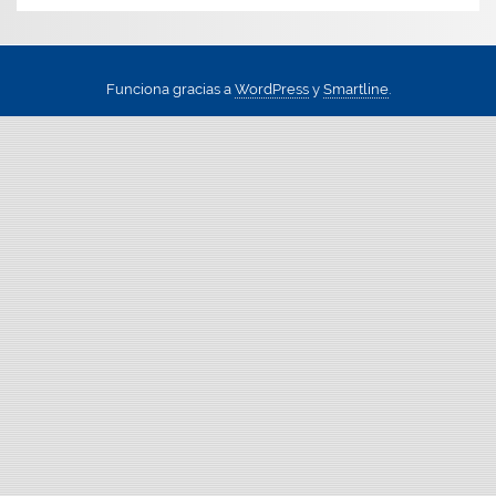
Funciona gracias a
WordPress
y
Smartline
.