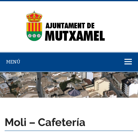
Saltar
al
contenido
Dire
emp
MENÚ
Moli – Cafetería